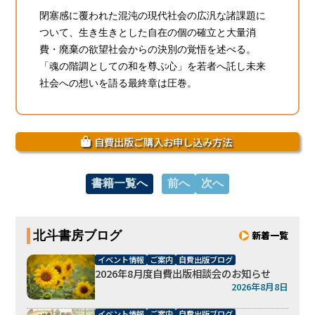
閉塞感に覆われた混沌の現代社会の広汎な諸課題に
ついて、生き生きとした自在の個の確立と大量消
費・廃棄の欲望社会からの決別の覚悟を述べる。
「魂の階調としての和を尊ぶ心」を若者へ託し未来
社会への想いを語る最終章は圧巻。
自費出版ご購入お申し込み方法
書籍一覧へ
前へ
次へ
北斗書房ブログ
新着一覧
イベント情報
ご案内
自費出版ブログ
2026年8月度自費出版相談会のお知らせ
2026年8月8日
イベント情報
ご案内
自費出版ブログ