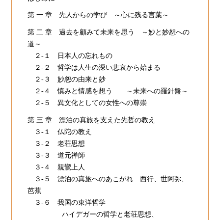
第 一 章 先人からの学び ～心に残る言葉～
第 二 章 過去を顧みて未来を思う ～妙と妙恕への
道～
２-１ 日本人の忘れもの
２-２ 哲学は人生の深い悲哀から始まる
２-３ 妙恕の由来と妙
２-４ 慎みと情感を想う ～未来への羅針盤～
２-５ 異文化としての女性への尊崇
第 三 章 漂泊の真旅を支えた先哲の教え
３-１ 仏陀の教え
３-２ 老荘思想
３-３ 道元禅師
３-４ 親鸞上人
３-５ 漂泊の真旅へのあこがれ 西行、世阿弥、
芭蕉
３-６ 我国の東洋哲学
ハイデガーの哲学と老荘思想、