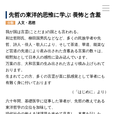
先哲の東洋的思惟に学ぶ 畏怖と含羞
人文・思想
分類
我が国は言霊(ことだま)の国とも言われる。
お電話でのお問い合わせ
和辻哲郎氏、柳田国男氏などなど、多くの民族学者や先
075-791-6125
哲、詩人・俳人・歌人により、そして茶道、華道、能楽な
ど芸道の先達により産み出された含蓄ある言葉の数々は、
暗黙知として日本人の感性に染み込んでいます。
万葉の古、大和言葉の生み出された古より積み上げられて
おります。
生まれてこの方、多くの言霊が直に肌感覚として筆者にも
有難く身に付いております
（「はじめに」より）
六十年間、基礎医学に従事した筆者が、先哲の教えである
東洋哲学の立位を加味して、
現代社会の抱える諸課題を改めて見直し、本書を記した。