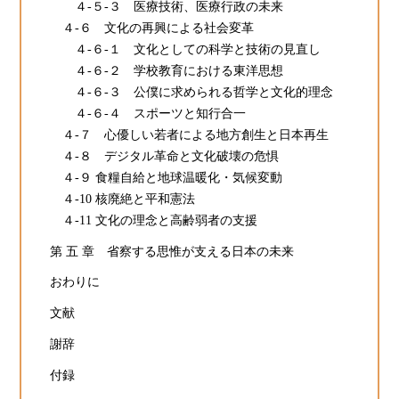
４-５-３ 医療技術、医療行政の未来
４-６ 文化の再興による社会変革
４-６-１ 文化としての科学と技術の見直し
４-６-２ 学校教育における東洋思想
４-６-３ 公僕に求められる哲学と文化的理念
４-６-４ スポーツと知行合一
４-７ 心優しい若者による地方創生と日本再生
４-８ デジタル革命と文化破壊の危惧
４-９ 食糧自給と地球温暖化・気候変動
４-10 核廃絶と平和憲法
４-11 文化の理念と高齢弱者の支援
第 五 章 省察する思惟が支える日本の未来
おわりに
文献
謝辞
付録