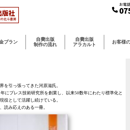
お電
07
出版社
版の北斗書房
自費出版
自費出版
金プラン
お客様
制作の流れ
アラカルト
界を引っ張ってきた河原滋氏。
2）年にプレス技術研究所を創業し、以来50数年にわたり標準化と
現役として活躍し続けている。
、読み応えのある一冊。