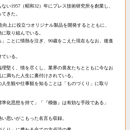
ない1957（昭和32）年にプレス技術研究所を創業し、
ってきた。
産性向上に役立つオリジナル製品を開発するとともに、
動に取り組んでいる。
」ことに情熱を注ぎ、90歳をこえた現在もなお、後進
けている。
義理堅く、情を尽くし、業界の畏友たちとともに今なお
乱に満ちた人生に裏付けされている。
の人生観や仕事観を知ることは「ものづくり」に取り
標準化思想を持て」「『模倣』は有効な手段である」
熱い思いがこもった名言も収録。
づくり」に携わる全ての方必読の書。