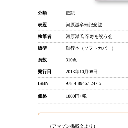
分類
伝記
表題
河原滋卒寿記念誌
執筆者
河原滋氏 卒寿を祝う会
版型
単行本（ソフトカバー）
頁数
310頁
発行日
2013年10月08日
ISBN
978-4-89467-247-5
価格
1800円+税
（アマゾン掲載文より）