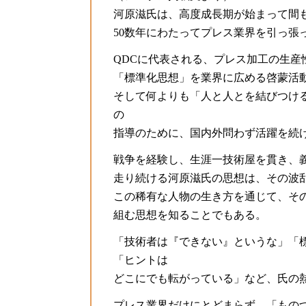
河原滋氏は、高度成長期が始まって間も
50数年にわたってプレス業界を引っ張
QDCに代表される、プレス加工の生
「標準化思想」を業界に広める啓蒙活
そして何よりも「人と人とを結びつける
の
指導のために、国内外問わず活躍を続
戦争を経験し、生涯一技術屋を貫き、
走り続ける河原滋氏の思想は、その波
この稀有な人物の生き方を通じて、そ
組む思想を知ることでもある。
「技術者は『できない』というな」「
「ヒントは
どこにでも転がっている」など、氏の
プレス業界だけにとどまらず、「もの