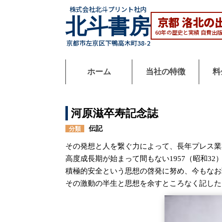
株式会社北斗プリント社内
京都 洛北の
北
斗
書
房
60年の歴史と実績 自費出
京都市左京区下鴨高木町38-2
ホーム
当社の特徴
料
河原滋卒寿記念誌
伝記
分類
その発想と人を繋ぐ力によって、長年プレス業
高度成長期が始まって間もない1957（昭和3
積極的安全という思想の啓発に努め、今もなお
その激動の半生と思想を余すところなく記した