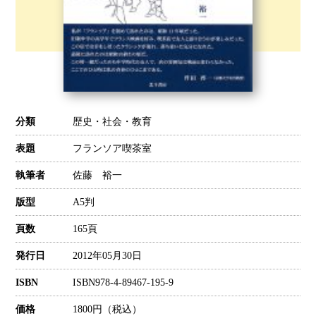
歴史・社会・教育
分類
フランソア喫茶室
表題
佐藤 裕一
執筆者
A5判
版型
165頁
頁数
2012年05月30日
発行日
ISBN978-4-89467-195-9
ISBN
1800円（税込）
価格