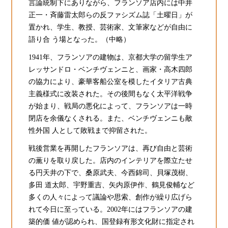
言論統制下にありながら、フランソア店内には中井
正一・斉藤雷太郎らの反ファシズム誌「土曜日」が
置かれ、学生、教授、芸術家、文筆家などが自由に
語り合 う場となった。（中略）
1941年、フランソアの建物は、京都大学の留学生ア
レッサンドロ・ベンチヴェンニと、画家・高木四郎
の協力により、豪華客船公室を模したイタリア古典
主義様式に改装された。その後間もなく太平洋戦争
が始まり、戦局の悪化によって、フランソアは一時
閉店を余儀なくされる。また、ベンチヴェンニも敵
性外国 人として敗戦まで抑留された。
戦後営業を再開したフランソアは、再び自由と芸術
の薫りを取り戻した。店内のインテリアを際立たせ
る円天井の下で、桑原武夫、今西錦司、貝塚茂樹、
多田 道太郎、宇野重吉、矢内原伊作、鶴見俊輔など
多くの人々によって議論や思索、創作が繰り広げら
れて今日に至っている。2002年にはフランソアの建
築的価 値が認められ、国登録有形文化財に指定され