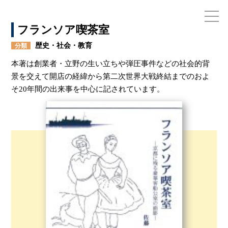
フランソア喫茶室
歴史・社会・教育
分類
本著は創業者・立野の生い立ちや弾圧事件などの社会的背
お電話でのお問い合わせ
景を交えて開店の経緯から第二次世界大戦終結までのおよ
075-791-6125
そ20年間の出来事を中心に記されています。