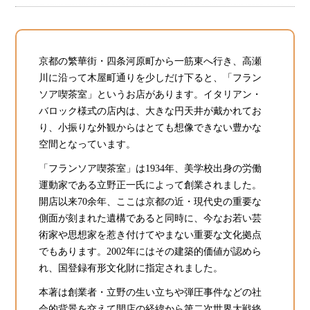
京都の繁華街・四条河原町から一筋東へ行き、高瀬
川に沿って木屋町通りを少しだけ下ると、「フラン
ソア喫茶室」というお店があります。イタリアン・
バロック様式の店内は、大きな円天井が戴かれてお
り、小振りな外観からはとても想像できない豊かな
空間となっています。
「フランソア喫茶室」は1934年、美学校出身の労働
運動家である立野正一氏によって創業されました。
開店以来70余年、ここは京都の近・現代史の重要な
側面が刻まれた遺構であると同時に、今なお若い芸
術家や思想家を惹き付けてやまない重要な文化拠点
でもあります。2002年にはその建築的価値が認めら
れ、国登録有形文化財に指定されました。
本著は創業者・立野の生い立ちや弾圧事件などの社
会的背景を交えて開店の経緯から第二次世界大戦終