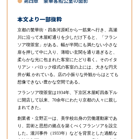
第四章 豪華客船公室の面影
本文より一部抜粋
京都の繁華街・四条河原町から一筋東へ行き、高瀬
川に沿って木屋町通りを少しだけ下ると、「フラン
ソア喫茶室」がある。幅が半間にも満たない小さな
扉を押して中に入り、薄暗い玄関を通り過ぎると、
柔らかな光に包まれた客室にたどり着く。そのイタ
リアン・バロック様式の客室の上には、大きな円天
井が戴 かれている。店の小振りな外観からはとても
想像できない豊かな空間である。
フランソア喫茶室は1934年、下京区木屋町四条下ル
に開店して以来、70余年にわたり京都の人々に親し
まれてきた。
創業者・立野正一は、美学校出身の労働運動家であ
り、芸術と思想の拠点を築くべくフランソアを設立
した。瀧川事件（1933年）などを背景とした過酷な