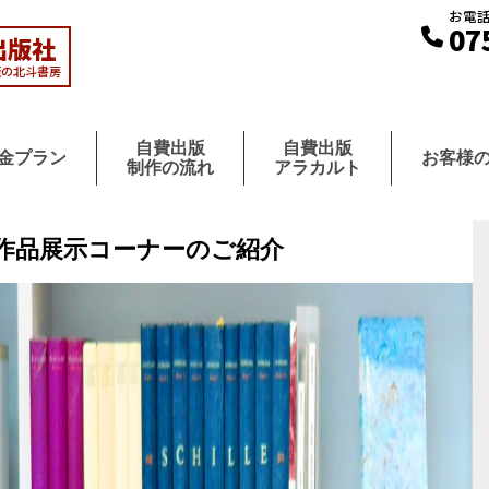
お電
07
出版社
版の北斗書房
自費出版
自費出版
金プラン
お客様
制作の流れ
アラカルト
の作品展示コーナーのご紹介