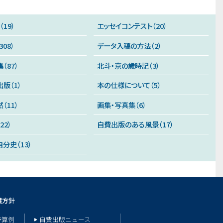
19）
エッセイコンテスト（20）
08）
データ入稿の方法（2）
（87）
北斗・京の歳時記（3）
版（1）
本の仕様について（5）
（11）
画集・写真集（6）
22）
自費出版のある風景（17）
分史（13）
護方針
予算例
自費出版ニュース