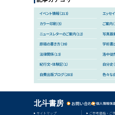
イベント情報（213）
エッセイ（
カラー印刷（5）
ご案内（3
ニュースレターのご案内（12）
写真募集
原稿の書き方（39）
学術書出
法律関係（13）
洛中徒然
紀行文・体験記（1）
自分史（
自費出版ブログ（283）
色々な自
北
斗
書
房
お問い合わせ
個人情報保
サイトマップ
ご参考価格・ご