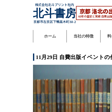
株式会社北斗プリント社内
京都 洛北の
北
斗
書
房
60年の歴史と実績 自費出
京都市左京区下鴨高木町38-2
ホーム
当社の特徴
料
11月29日 自費出版イベント