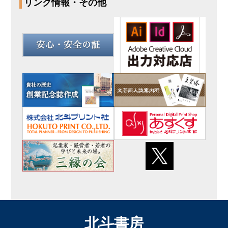
リンク情報・その他
北
斗
書
房