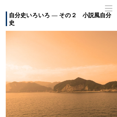
自分史いろいろ ― その２ 小説風自分
史
お電話での
075-7