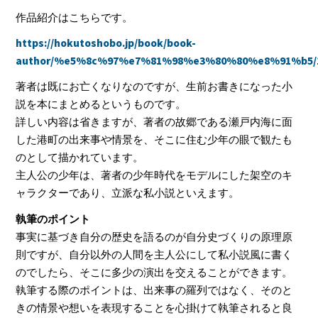
作品紹介はこちらです。
https://hokutoshobo.jp/book/book-
author/%e5%8c%97%e7%81%98%e3%80%80%e8%91%b5/1
著者は既にお亡くなりなのですが、生前お書きになった小
説を本にまとめるというものです。
詳しい内容は省きますが、著者の故郷である瀬戸内海に面
した港町の出来事や情景を、そこに住む少年の眼で観たも
のとして描かれています。
主人公の少年は、著者の少年時代をモデルにした架空のキ
ャラクターであり、立派な私小説といえます。
執筆のポイント
事実に基づき自分の歴史を語るのが自分史づくりの原理原
則ですが、自分以外の人間を主人公にして私小説風に書く
のでしたら、そこに多少の演出を交えることができます。
執筆する際のポイントは、出来事の羅列ではなく、そのと
きの情景や想いを表現することを心掛けて執筆されると良