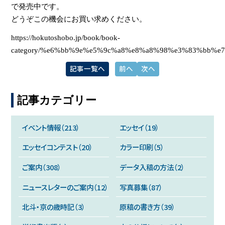
で発売中です。
どうぞこの機会にお買い求めください。
https://hokutoshobo.jp/book/book-
category/%e6%bb%9e%e5%9c%a8%e8%a8%98%e3%83%bb%e
記事一覧へ
前へ
次へ
記事カテゴリー
イベント情報（213）
エッセイ（19）
エッセイコンテスト（20）
カラー印刷（5）
ご案内（308）
データ入稿の方法（2）
ニュースレターのご案内（12）
写真募集（87）
北斗・京の歳時記（3）
原稿の書き方（39）