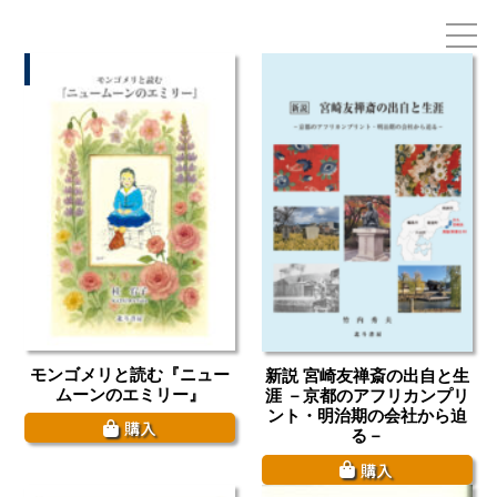
お電話でのお問い合わせ
075-791-6125
モンゴメリと読む『ニュー
新説 宮崎友禅斎の出自と生
ムーンのエミリー』
涯 －京都のアフリカンプリ
ント・明治期の会社から迫
購入
る－
購入