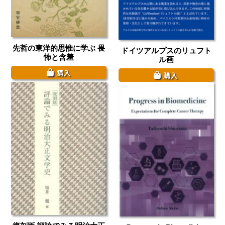
先哲の東洋的思惟に学ぶ 畏
ドイツアルプスのリュフト
怖と含羞
ル画
購入
購入